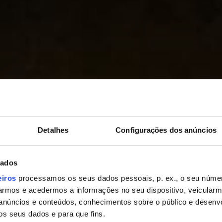
Detalhes
Configurações dos anúncios
dados
eiros
processamos os seus dados pessoais, p. ex., o seu númer
rporate, Festas, Batizados, Aniversár
rmos e acedermos a informações no seu dispositivo, veicular
anúncios e conteúdos, conhecimentos sobre o público e desenv
DOS SEUS SONHOS CO
os seus dados e para que fins.