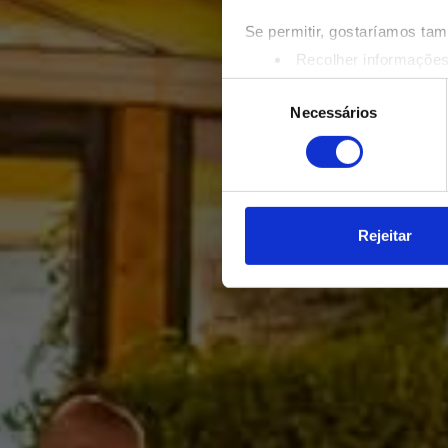
Se permitir, gostaríamos ta
Recolher informações
Identificar o seu disp
Seleção
Saiba mais sobre como os s
Necessários
de
Pode alterar ou retirar o s
consentimento
Utilizamos cookies para pers
tráfego. Também partilhamos 
publicidade e de análise, q
Rejeitar
partir da sua utilização dos 