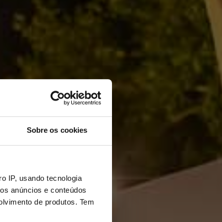
Sobre os cookies
o IP, usando tecnologia
ios
mos anúncios e conteúdos
olvimento de produtos. Tem
MEÇA AQUI…