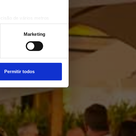
ecisão de vários metros
(impressão digital)
cias na
secção de detalhes
.
Marketing
 sociais e analisar o nosso
rceiros de redes sociais, de
ou recolhidas por estes a
Permitir todos