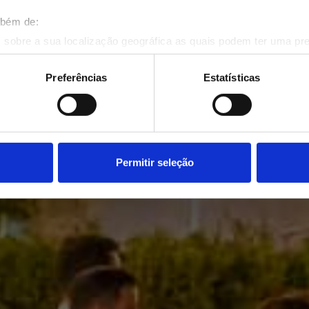
mbém de:
 sobre a sua localização geográfica as quais podem ter uma pr
VER MAIS
ositivo analisando de forma ativa as características específicas 
eus dados pessoais são processados e defina as suas preferên
Preferências
Estatísticas
eu consentimento a qualquer momento da Declaração de Cookies.
onalizar conteúdo e anúncios, fornecer funcionalidades de redes
informações acerca da sua utilização do site com os nossos pa
ue as podem combinar com outras informações que lhes forneceu 
Permitir seleção
respetivos serviços.